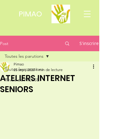
PIMAO
S'inscrire
Post
Toutes les parutions
Pimao
Toutes les parutions
25 sept. 2020
1 min de lecture
ATELIERS INTERNET
Revue de PRESSE
SENIORS