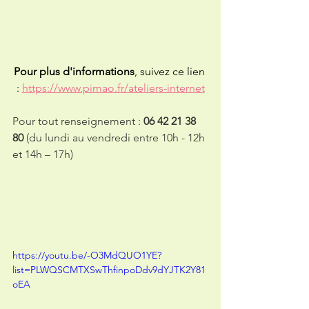
Pour plus d'informations
, suivez ce lien 
: 
https://www.pimao.fr/ateliers-internet
Pour tout renseignement : 
06 42 21 38 
80
 (du lundi au vendredi entre 10h - 12h 
et 14h – 17h)
https://youtu.be/-O3MdQUO1YE?
list=PLWQSCMTXSwThfinpoDdv9dYJTK2Y81
oEA