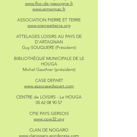
www.floc-de-gascogne.fr
www.armagnac.fr
ASSOCIATION PIERRE ET TERRE
www.pierreetterre.org
ATTELAGES LOISIRS AU PAYS DE
D’ARTAGNAN
Guy SOUQUERE (Président)
BIBLIOTHÈQUE MUNICIPALE DE LE
HOUGA
Michel Gauthier (président)
CASE DEPART
www.assocasedepart.com
CENTRE de LOISIRS - Le HOUGA
05 62 08 90 57
CPIE PAYS GERSOIS
www.cpie32.org
CLAN DE NOGARO
www.clanogaro.wordpress.com