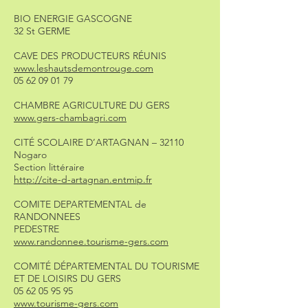
BIO ENERGIE GASCOGNE
32 St GERME
CAVE DES PRODUCTEURS RÉUNIS
www.leshautsdemontrouge.com
05 62 09 01 79
CHAMBRE AGRICULTURE DU GERS
www.gers-chambagri.com
CITÉ SCOLAIRE D’ARTAGNAN – 32110
Nogaro
Section littéraire
http://cite-d-artagnan.entmip.fr
COMITE DEPARTEMENTAL de
RANDONNEES
PEDESTRE
www.randonnee.tourisme-gers.com
COMITÉ DÉPARTEMENTAL DU TOURISME
ET DE LOISIRS DU GERS
05 62 05 95 95
www.tourisme-gers.com