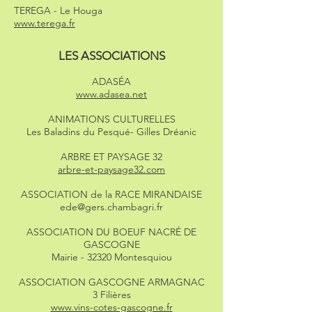
TEREGA - Le Houga
www.terega.fr
LES ASSOCIATIONS
ADASÉA
www.adasea.net
ANIMATIONS CULTURELLES
Les Baladins du Pesqué- Gilles Dréanic
ARBRE ET PAYSAGE 32
arbre-et-paysage32.com
ASSOCIATION de la RACE MIRANDAISE
ede@gers.chambagri.fr
ASSOCIATION DU BOEUF NACRÉ DE
GASCOGNE
Mairie - 32320 Montesquiou
ASSOCIATION GASCOGNE ARMAGNAC
3 Filières
www.vins-cotes-gascogne.fr