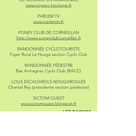
www.nogaro-tourisme.fr
PARLEM TV
www.parlemtv.fr
PONEY CLUB DE CORNEILLAN
http://www.poneyclubcorneillan.fr
RANDONNÉE CYCLOTOURISTE
Foyer Rural Le Houga section Cyclo Club
RANDONNÉE PÉDESTRE
Bas Armagnac Cyclo Club (BACC)
LOUS ESCAGAROLS NOUGAROULES
Chantal Rey (présidente section pédestre)
SICTOM OUEST
www.sictomouest.blogspot.fr
LES RADIOS
FRANCE BLEU GASCOGNE
www.francebleugascogne.fr