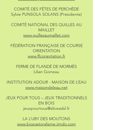
COMITÉ DES FÊTES DE PERCHÈDE
Sylvie PUNSOLA SOLANS (Présidente)
COMITÉ NATIONAL DES QUILLES AU
MAILLET
www.quillesaumaillet.com
FÉDÉRATION FRANÇAISE DE COURSE
ORIENTATION
www.ffcorientation.fr
FERME DE FLANDÉ DE MORMÈS
Lilian Goineau
INSTITUTION ADOUR - MAISON DE L’EAU
www.maisondeleau.net
JEUX POUR TOUS – JEUX TRADITIONNELS
EN BOIS
jeuxpourtous@aliceadsl.fr
LA L’UBY DES MOUTONS
www.biopastoralisme.jimdo.com