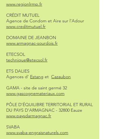
www.regionlrmp.fr
CRÉDIT MUTUEL
Agence de Condom et Aire sur l’Adour
www.creditmutuel.fr
DOMAINE DE JEANBON
www.armagnac-sourdois.fr
ETECSOL
technique@etecsol.fr
ETS DALIES
Agences d'
Estang
et
Cazaubon
GAMA - site de saint germé 32
www.gascognemateriaux.com
PÔLE D’ÉQUILIBRE TERRITORIAL ET RURAL
DU PAYS D’ARMAGNAC - 32800 Eauze
www.paysdarmagnac.fr
SVABA
www.svaba-engraisnaturels.com