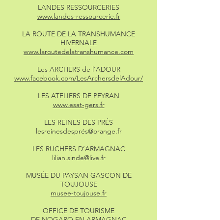
LANDES RESSOURCERIES
www.landes-ressourcerie.fr
LA ROUTE DE LA TRANSHUMANCE
HIVERNALE
www.laroutedelatranshumance.com
Les ARCHERS de l’ADOUR
www.facebook.com/LesArchersdelAdour/
LES ATELIERS DE PEYRAN
www.esat-gers.fr
LES REINES DES PRÉS
lesreinesdesprés@orange.fr
LES RUCHERS D’ARMAGNAC
lilian.sinde@live.fr
MUSÉE DU PAYSAN GASCON DE
TOUJOUSE
musee-toujouse.fr
OFFICE DE TOURISME
DE NOGARO EN ARMAGNAC