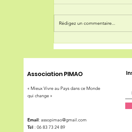
Rédigez un commentaire...
Retour à l'état d'urgence
In
Association PIMAO
« Mieux Vivre au Pays dans ce Monde
qui change »
Email
:
assopimao@gmail.com
Tél
: 06 83 73 24 89