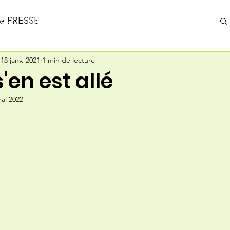
de PRESSE
us ?
Nous Rejoindre
Infos PIMAO
EVENEMENTS
18 janv. 2021
1 min de lecture
'en est allé
ai 2022