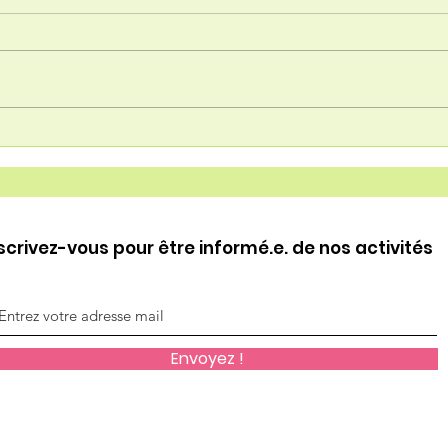
Ateliers Internet Seniors
Har
du 
scrivez-vous pour être informé.e. de nos activités
Envoyez !