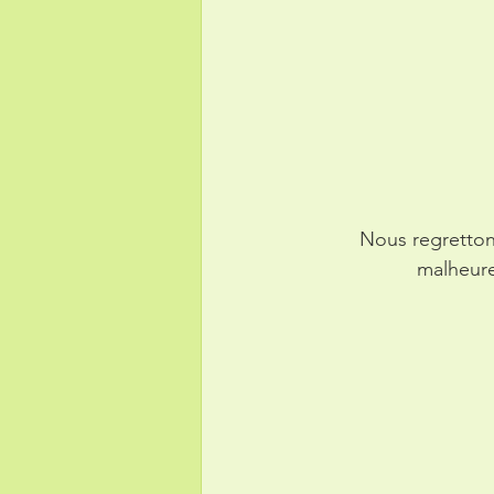
Nous regretton
malheure