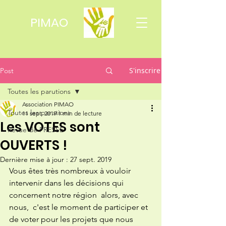
PIMAO
S'inscrire
Post
Toutes les parutions
Association PIMAO
Toutes les parutions
11 sept. 2019
1 min de lecture
Les VOTES sont
Revue de PRESSE
OUVERTS !
Dernière mise à jour :
27 sept. 2019
Vous êtes très nombreux à vouloir 
intervenir dans les décisions qui 
concernent notre région  alors, avec 
nous,  c'est le moment de participer et 
de voter pour les projets que nous 