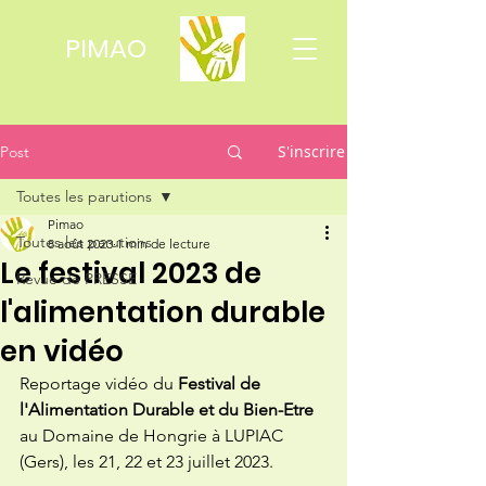
PIMAO
S'inscrire
Post
Toutes les parutions
Pimao
Toutes les parutions
8 août 2023
1 min de lecture
Le festival 2023 de
Revue de PRESSE
l'alimentation durable
en vidéo
Reportage vidéo du 
Festival de 
l'Alimentation Durable et du Bien-Etre
au Domaine de Hongrie à LUPIAC 
(Gers), les 21, 22 et 23 juillet 2023.