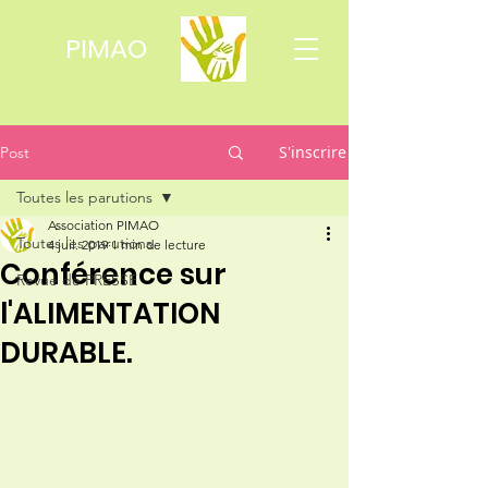
PIMAO
S'inscrire
Post
Toutes les parutions
Association PIMAO
Toutes les parutions
4 juil. 2019
1 min de lecture
Conférence sur
Revue de PRESSE
l'ALIMENTATION
DURABLE.