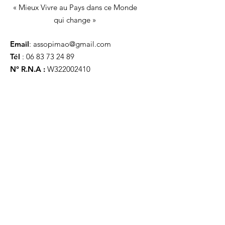
« Mieux Vivre au Pays dans ce Monde
qui change »
Email
:
assopimao@gmail.com
Tél
:
06 83 73 24 89
N° R.N.A :
W322002410
Inscrivez-vous pour être informé.e.
de nos activités
Envoyez !